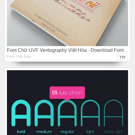
Font Chữ UVF Ventography Việt Hóa - Download Font
Font Việt hóa
Chữ Miễn Phí
TTF