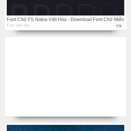
Font Chữ FS Nokia Việt Hóa - Download Font Chữ Miễn
Font Việt hóa
Phí
TTF