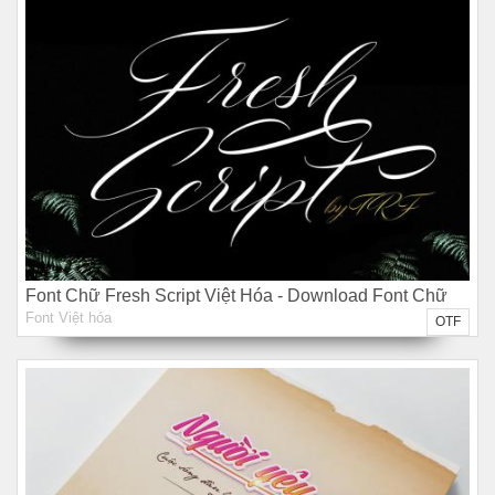
Font Chữ Fresh Script Việt Hóa - Download Font Chữ
Font Việt hóa
Miễn Phí
OTF