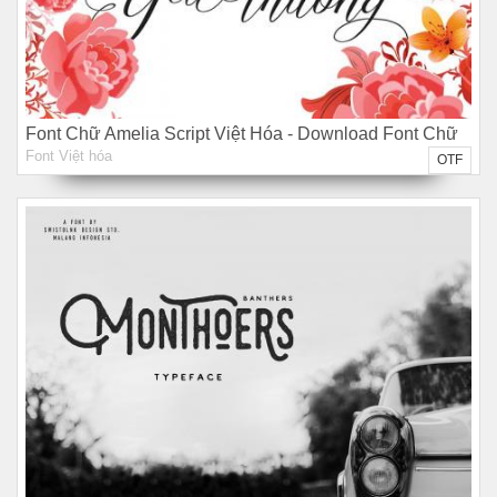
Font Chữ Amelia Script Việt Hóa - Download Font Chữ
Font Việt hóa
Miễn Phí
OTF