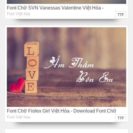
Font Chữ SVN Vanessas Valentine Việt Hóa -
Font Việt hóa
Download Font Chữ Miễn Phí
TTF
Font Chữ Fiolex Girl Việt Hóa - Download Font Chữ
Font Việt hóa
Miễn Phí
TTF