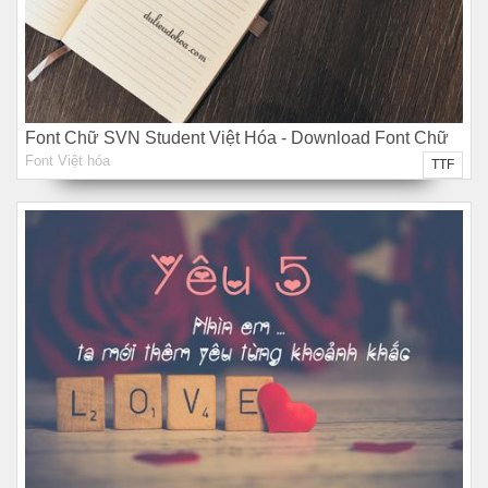
Font Chữ SVN Student Việt Hóa - Download Font Chữ
Font Việt hóa
Miễn Phí
TTF