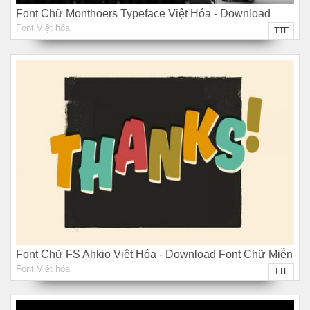
Font Chữ Monthoers Typeface Việt Hóa - Download
Font Việt hóa
Font Chữ Miễn Phí
TTF
Font Chữ FS Ahkio Việt Hóa - Download Font Chữ Miễn
Font Việt hóa
Phí
TTF