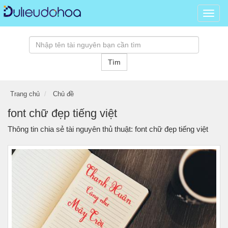
Dữ
liệu
đồ
hoạ,
kho
Tìm
tài
nguy
đồ
Trang chủ
Chủ đề
hoạ
psd,
font chữ đẹp tiếng việt
vector
Thông tin chia sẻ tài nguyên thủ thuật: font chữ đẹp tiếng việt
banne
hình
ảnh,
templ
3D
miễn
phí...