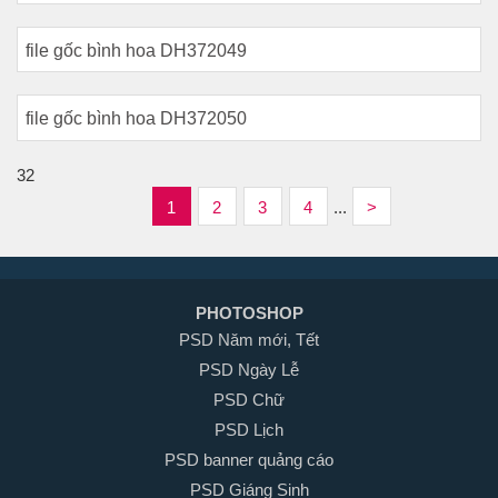
file gốc bình hoa DH372049
file gốc bình hoa DH372050
32
1
2
3
4
...
>
PHOTOSHOP
PSD Năm mới, Tết
PSD Ngày Lễ
PSD Chữ
PSD Lịch
PSD banner quảng cáo
PSD Giáng Sinh