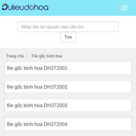
Dữ
liệu
đồ
hoạ,
kho
Tìm
tài
nguy
đồ
Trang chủ
File gốc bình hoa
hoạ
psd,
file gốc bình hoa DH372001
vector
banne
hình
file gốc bình hoa DH372002
ảnh,
templ
3D
file gốc bình hoa DH372003
miễn
phí...
file gốc bình hoa DH372004