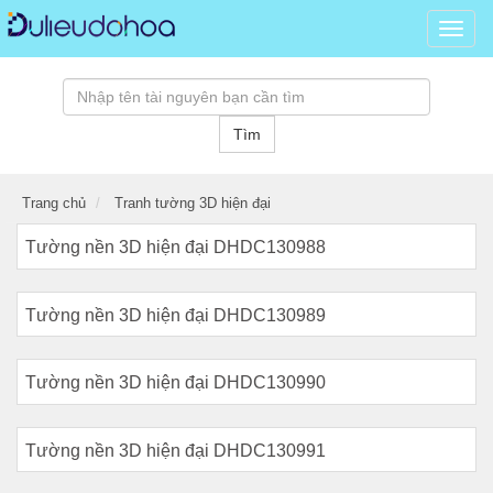
Dữ
liệu
đồ
hoạ,
kho
Tìm
tài
nguy
đồ
Trang chủ
Tranh tường 3D hiện đại
hoạ
psd,
Tường nền 3D hiện đại DHDC130988
vector
banne
hình
Tường nền 3D hiện đại DHDC130989
ảnh,
templ
3D
Tường nền 3D hiện đại DHDC130990
miễn
phí...
Tường nền 3D hiện đại DHDC130991