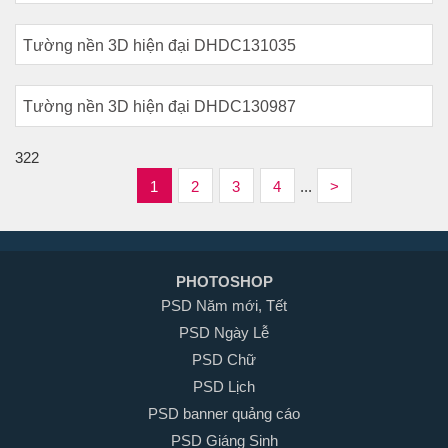
Tường nền 3D hiện đại DHDC131035
Tường nền 3D hiện đại DHDC130987
322
1
2
3
4
...
>
PHOTOSHOP
PSD Năm mới, Tết
PSD Ngày Lễ
PSD Chữ
PSD Lịch
PSD banner quảng cáo
PSD Giáng Sinh