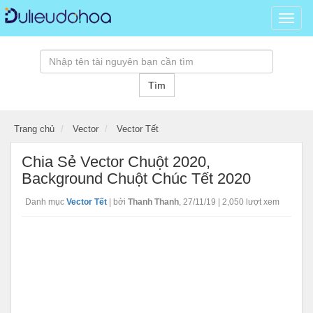
Dữ
liệu
đồ
hoạ,
kho
Tìm
tài
nguy
đồ
Trang chủ
Vector
Vector Tết
hoạ
psd,
Chia Sẻ Vector Chuột 2020,
vector
Background Chuột Chúc Tết 2020
banne
hình
Danh mục
Vector Tết
|
bởi
Thanh Thanh
,
27/11/19
| 2,050 lượt xem
ảnh,
templ
3D
miễn
phí...