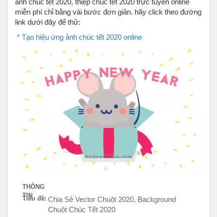
ảnh chúc tết 2020, thiệp chúc tết 2020 trực tuyến online
miễn phí chỉ bằng vài bước đơn giản. hãy click theo đường
link dưới đây để thử:
* Tạo hiệu ứng ảnh chúc tết 2020 online
THÔNG
TIN
Tiêu đề:
Chia Sẻ Vector Chuột 2020, Background
Chuột Chúc Tết 2020