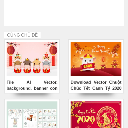
CÙNG CHỦ ĐỀ
File AI Vector,
Download Vector Chuột
background, banner con
Chúc Tết Canh Tý 2020
trâu tết Tân Sửu đẹp
Đẹp
miễn phí