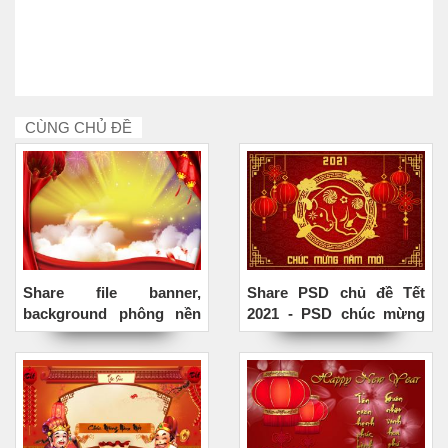
CÙNG CHỦ ĐỀ
Share file banner,
Share PSD chủ đề Tết
background phông nền
2021 - PSD chúc mừng
Tết 2021 PSD đẹp miễn
năm mới 2021 cực kỳ
phí
chất lượng