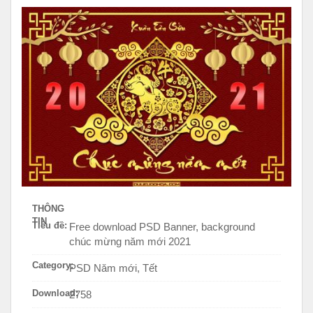
THÔNG
TIN
Tiêu đề:
Free download PSD Banner, background
chúc mừng năm mới 2021
Category:
PSD Năm mới, Tết
Download:
2758