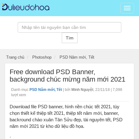
Dữ
liệu
đồ
hoạ,
kho
Tìm
tài
nguy
đồ
Trang chủ
Photoshop
PSD Năm mới, Tết
hoạ
psd,
Free download PSD Banner,
vector
background chúc mừng năm mới 2021
banne
hình
Danh mục
PSD Năm mới, Tết
|
bởi
Minh Nguyệt
,
22/11/18
| 7,098
ảnh,
lượt xem
templ
Download file PSD banner, hình nền chúc tết 2021, tùy
3D
chọn thiết kế thiệp tết 2021, thiệp tết năm mới, banner,
miễn
backround chào xuân Tân Sửu đẹp, tài nguyên tết, PSD
phí...
năm mới 2021 từ kho dữ liệu đồ họa.
.