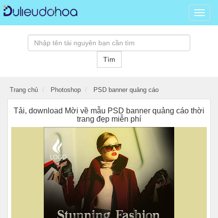
Dữ
liệu
đồ
hoạ,
kho
Tìm
tài
nguy
đồ
Trang chủ
Photoshop
PSD banner quảng cáo
hoạ
psd,
Tải, download Mời về mẫu PSD banner quảng cáo thời
vector
trang đẹp miễn phí
banne
hình
ảnh,
templ
3D
miễn
phí...