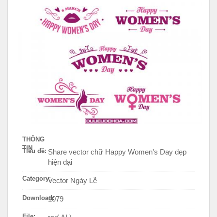
THÔNG
TIN
Tiêu đề:
Share vector chữ Happy Women's Day đẹp
hiện đại
Category:
Vector Ngày Lễ
Download:
1079
File: