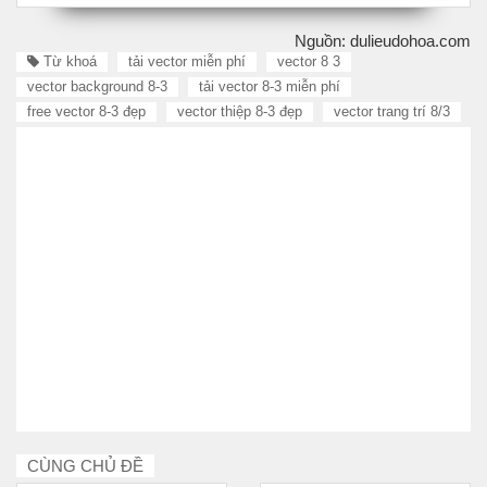
Nguồn: dulieudohoa.com
Từ khoá
tải vector miễn phí
vector 8 3
vector background 8-3
tải vector 8-3 miễn phí
free vector 8-3 đẹp
vector thiệp 8-3 đẹp
vector trang trí 8/3
CÙNG CHỦ ĐỀ