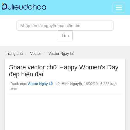
Dữ
liệu
đồ
hoạ,
kho
Tìm
tài
nguy
đồ
Trang chủ
Vector
Vector Ngày Lễ
hoạ
psd,
Share vector chữ Happy Women's Day
vector
đẹp hiện đại
banne
hình
Danh mục
Vector Ngày Lễ
|
bởi
Minh Nguyệt
,
16/02/19
| 6,222 lượt
ảnh,
xem
templ
3D
miễn
phí...