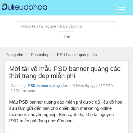
Dữ
liệu
đồ
hoạ,
kho
Tìm
tài
nguy
đồ
Trang chủ
Photoshop
PSD banner quảng cáo
hoạ
psd,
Mời tải về mẫu PSD banner quảng cáo
vector
thời trang đẹp miễn phí
banne
hình
Danh mục
PSD banner quảng cáo
|
bởi
Minh Nguyệt
,
21/03/19
|
ảnh,
2,132 lượt xem
templ
Mẫu PSD banner quảng cáo miễn phí được dữ liệu đồ họa
3D
sưu tầm gửi đến bạn cho chiến dịch marketing online
miễn
facebook chuyên nghiệp. Bên cạnh đó, kho tài nguyên
phí...
PSD miễn phí đang chờ đón bạn.
.